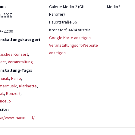
um:
Galerie Medio 2 (GH
Medio2
Rahofer)
ai.2027
Hauptstraße 56
:
Kronstorf
,
4484
Austria
 - 22:00
Google Karte anzeigen
anstaltungskategori
Veranstaltungsort-Website
anzeigen
sisches Konzert
,
ert
,
Veranstaltung
nstaltung-Tags:
musik
,
Harfe
,
mermusik
,
Klarinette
,
sik
,
Konzert
,
oncello
ite:
s://www.trianima.at/