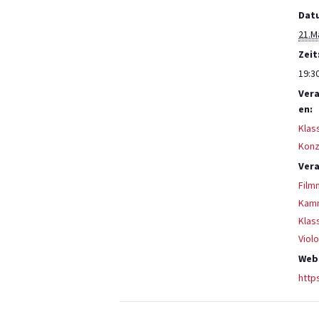
Dat
21.M
Zeit
19:30
Ver
en:
Klas
Konz
Vera
Film
Kam
Klas
Viol
Webs
http